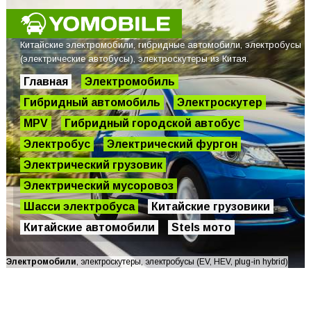
Китайские электромобили, гибридные автомобили, электробусы
(электрические автобусы), электроскутеры из Китая.
Главная
Электромобиль
Гибридный автомобиль
Электроскутер
MPV
Гибридный городской автобус
Электробус
Электрический фургон
Электрический грузовик
Электрический мусоровоз
Шасси электробуса
Китайские грузовики
Китайские автомобили
Stels мото
Электромобили
, электроскутеры, электробусы (EV, HEV, plug-in hybrid)