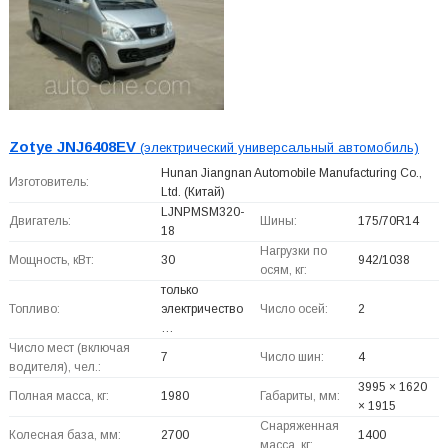
Zotye JNJ6408EV
(электрический универсальный автомобиль)
Hunan Jiangnan Automobile Manufacturing Co.,
Изготовитель:
Ltd.
(Китай)
LJNPMSM320-
Двигатель:
Шины:
175/70R14
18
Нагрузки по
Мощность, кВт:
30
942/1038
осям, кг:
только
Топливо:
электричество
Число осей:
2
…
Число мест (включая
7
Число шин:
4
водителя), чел.:
3995 × 1620
Полная масса, кг:
1980
Габариты, мм:
× 1915
Снаряженная
Колесная база, мм:
2700
1400
масса, кг: