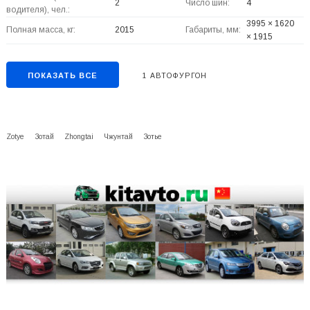
2
Число шин:
4
водителя), чел.:
3995 × 1620
Полная масса, кг:
2015
Габариты, мм:
× 1915
ПОКАЗАТЬ ВСЕ
1 АВТОФУРГОН
Zotye
Зотай
Zhongtai
Чжунтай
Зотье