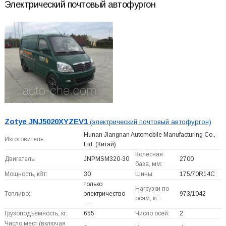
Электрический почтовый автофургон
Zotye JNJ5020XYZEV1
(электрический почтовый автофургон)
Hunan Jiangnan Automobile Manufacturing Co.,
Изготовитель:
Ltd.
(Китай)
Колесная
Двигатель:
JNPMSM320-30
2700
база, мм:
Мощность, кВт:
30
Шины:
175/70R14C
только
Нагрузки по
Топливо:
электричество
973/1042
осям, кг:
…
Грузоподъемность, кг:
655
Число осей:
2
Число мест (включая