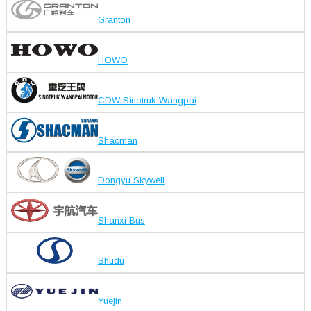
Granton
HOWO
CDW Sinotruk Wangpai
Shacman
Dongyu Skywell
Shanxi Bus
Shudu
Yuejin