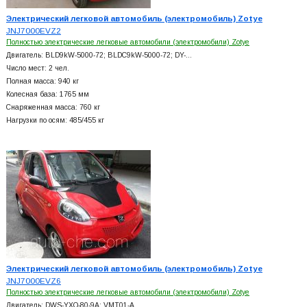
Электрический легковой автомобиль (электромобиль) Zotye
JNJ7000EVZ2
Полностью электрические легковые автомобили (электромобили) Zotye
Двигатель: BLD9kW-5000-72; BLDC9kW-5000-72; DY-…
Число мест: 2 чел.
Полная масса: 940 кг
Колесная база: 1765 мм
Снаряженная масса: 760 кг
Нагрузки по осям: 485/455 кг
Электрический легковой автомобиль (электромобиль) Zotye
JNJ7000EVZ6
Полностью электрические легковые автомобили (электромобили) Zotye
Двигатель: DWS-YXQ-80-9A; VMT01-A