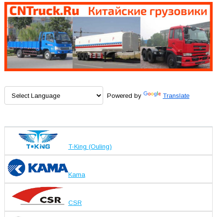
Powered by
Translate
T-King (Ouling)
Kama
CSR