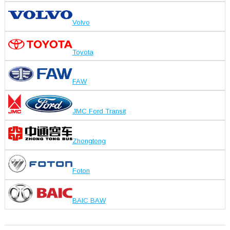
Volvo
Toyota
FAW
JMC Ford Transit
Zhongtong
Foton
BAIC BAW