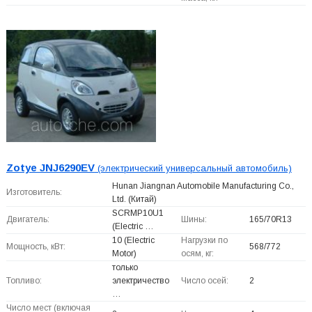
Zotye JNJ6290EV
(электрический универсальный автомобиль)
Hunan Jiangnan Automobile Manufacturing Co.,
Изготовитель:
Ltd.
(Китай)
SCRMP10U1
Двигатель:
Шины:
165/70R13
(Electric …
10 (Electric
Нагрузки по
Мощность, кВт:
568/772
Motor)
осям, кг:
только
Топливо:
электричество
Число осей:
2
…
Число мест (включая