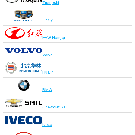
Trumpchi
Geely
FAW Hongqi
Volvo
Hualin
BMW
Chevrolet Sail
Iveco