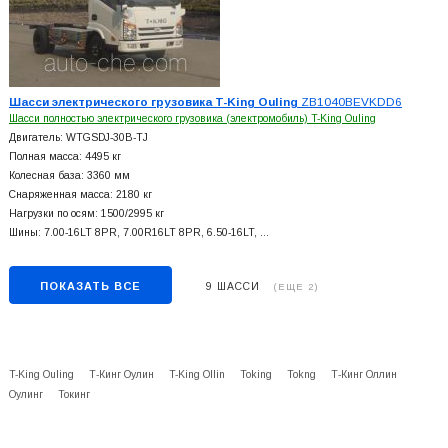
Шасси электрического грузовика T-King Ouling
ZB1040BEVKDD6
Шасси полностью электрического грузовика (электромобиль) T-King Ouling
Двигатель: WTGSDJ-30B-TJ
Полная масса: 4495 кг
Колесная база: 3360 мм
Снаряженная масса: 2180 кг
Нагрузки по осям: 1500/2995 кг
Шины: 7.00-16LT 8PR, 7.00R16LT 8PR, 6.50-16LT, …
ПОКАЗАТЬ ВСЕ
9 ШАССИ
(ЕЩЕ 2)
T-King Ouling
Т-Кинг Оулин
T-King Ollin
Toking
Tokng
Т-Кинг Оллин
Оулинг
Токинг