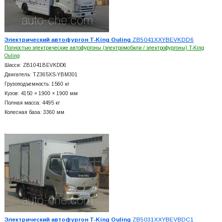
Электрический автофургон T-King Ouling
ZB5041XXYBEVKDD6
Полностью электрические автофургоны (электромобили / электрофургоны) T-King
Ouling
Шасси: ZB1041BEVKDD6
Двигатель: TZ365XS-YBM301
Грузоподъемность: 1560 кг
Кузов: 4150 × 1900 × 1900 мм
Полная масса: 4495 кг
Колесная база: 3360 мм
Электрический автофургон T-King Ouling
ZB5031XXYBEVBDC1