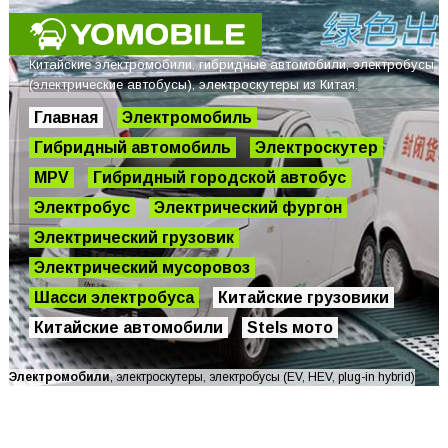
Китайские электромобили, гибридные автомобили, электробусы
(электрические автобусы), электроскутеры из Китая.
Главная
Электромобиль
Гибридный автомобиль
Электроскутер
MPV
Гибридный городской автобус
Электробус
Электрический фургон
Электрический грузовик
Электрический мусоровоз
Шасси электробуса
Китайские грузовики
Китайские автомобили
Stels мото
Электромобили
, электроскутеры, электробусы (EV, HEV, plug-in hybrid)