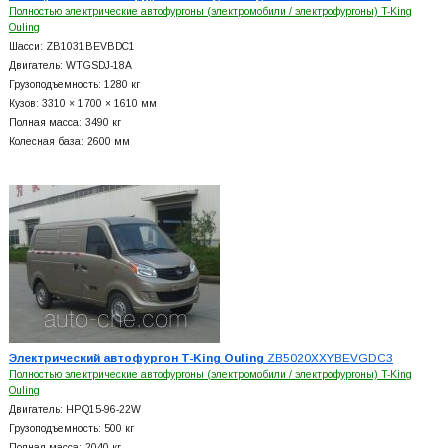
Полностью электрические автофургоны (электромобили / электрофургоны) T-King
Ouling
Шасси: ZB1031BEVBDC1
Двигатель: WTGSDJ-18A
Грузоподъемность: 1280 кг
Кузов: 3310 × 1700 × 1610 мм
Полная масса: 3490 кг
Колесная база: 2600 мм
Электрический автофургон T-King Ouling
ZB5020XXYBEVGDC3
Полностью электрические автофургоны (электромобили / электрофургоны) T-King
Ouling
Двигатель: HPQ15-96-22W
Грузоподъемность: 500 кг
Полная масса: 2040 кг