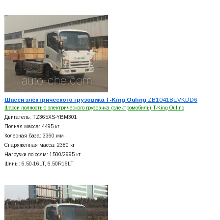
Шасси электрического грузовика T-King Ouling
ZB1041BEVKDD6
Шасси полностью электрического грузовика (электромобиль) T-King Ouling
Двигатель: TZ365XS-YBM301
Полная масса: 4495 кг
Колесная база: 3360 мм
Снаряженная масса: 2380 кг
Нагрузки по осям: 1500/2995 кг
Шины: 6.50-16LT, 6.50R16LT