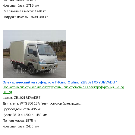
Колесная база: 2715 мм
Снаряженная масса: 1410 кг
Нагрузки по осям: 760/1280 кг
Электрический автофургон T-King Ouling
ZB5021XXYBEVADB7
Полностью электрические автофургоны (электромобили / электрофургоны) T-King
Ouling
Шасси: ZB1021BEVADB7
Двигатель: WTGSDJ-18A (электромотор (электродв…
Грузоподъемность: 495 кг
Кузов: 2810 × 1200 × 1480 мм
Полная масса: 1875 кг
Колесная база: 2400 мм