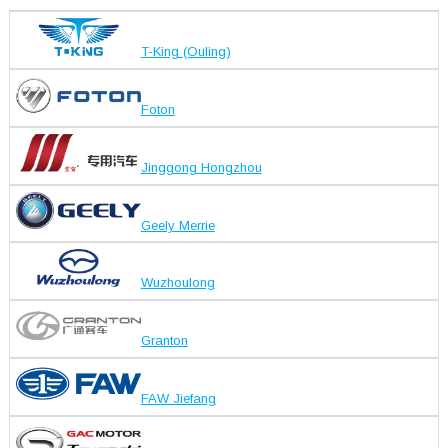
T-King (Ouling)
Foton
Jinggong Hongzhou
Geely Merrie
Wuzhoulong
Granton
FAW Jiefang