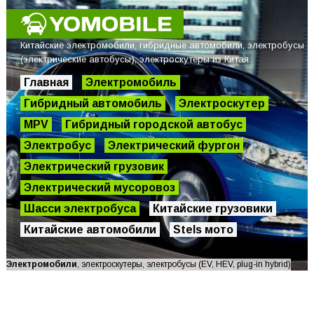
Китайские электромобили, гибридные автомобили, электробусы
(электрические автобусы), электроскутеры из Китая.
Главная
Электромобиль
Гибридный автомобиль
Электроскутер
MPV
Гибридный городской автобус
Электробус
Электрический фургон
Электрический грузовик
Электрический мусоровоз
Шасси электробуса
Китайские грузовики
Китайские автомобили
Stels мото
Электромобили
, электроскутеры, электробусы (EV, HEV, plug-in hybrid)