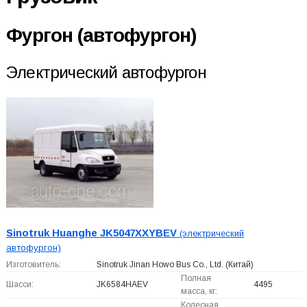
Фургон (автофургон)
Электрический автофургон
Sinotruk Huanghe JK5047XXYBEV
(электрический
автофургон)
Изготовитель:
Sinotruk Jinan Howo Bus Co., Ltd.
(Китай)
Полная
Шасси:
JK6584HAEV
4495
масса, кг:
Колесная