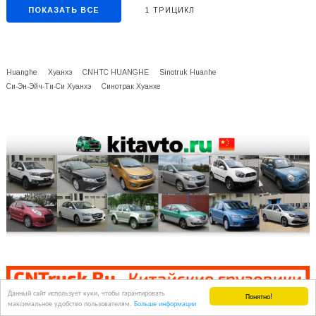
ПОКАЗАТЬ ВСЕ
1 ТРИЦИКЛ
Huanghe
Хуанхэ
CNHTC HUANGHE
Sinotruk Huanhe
Си-Эн-Эйч-Ти-Си Хуанхэ
Синотрак Хуанхе
Данный сайт использует куки, чтобы гарантировать
Понятно!
максимальное удобство пользователям.
Больше информации