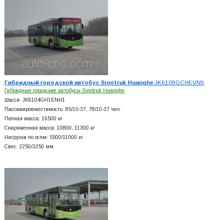
Гибридный городской автобус Sinotruk Huanghe
JK6109GCHEVN5
Гибридные городские автобусы Sinotruk Huanghe
Шасси: JK6104GH1ENH1
Пассажировместимость: 85/10-37, 78/10-37 чел.
Полная масса: 16500 кг
Снаряженная масса: 10800, 11300 кг
Нагрузки по осям: 5500/11000 кг
Свес: 2250/3250 мм