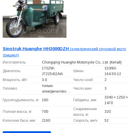
Sinotruk Huanghe HH3000DZH
(электрический грузовой мото
трицикл)
Изготовитель:
Chongqing Huanghe Motorcycle Co., Ltd.
(Китай)
170ZW-
110/90-
Двигатель:
Шины:
J7225411NA
164.50-12
Мощность, кВт:
3.0
Число осей:
2
только
Топливо:
Число шин:
3
электричество …
3340 × 1250 ×
Грузоподъемность, кг:
180
Габариты, мм:
1470
Снаряженная
Полная масса, кг:
700
320
масса, кг:
Колесная база, мм:
2160
Скорость, км/ч:
52