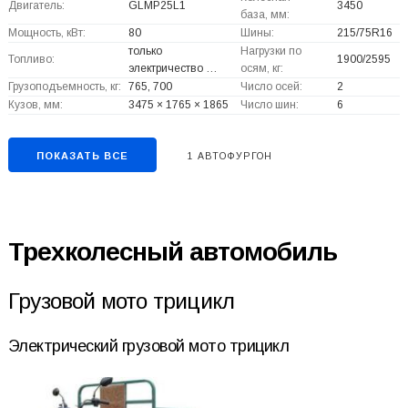
Двигатель:
GLMP25L1
3450
база, мм:
Мощность, кВт:
80
Шины:
215/75R16
только
Нагрузки по
Топливо:
1900/2595
электричество …
осям, кг:
Грузоподъемность, кг:
765, 700
Число осей:
2
Кузов, мм:
3475 × 1765 × 1865
Число шин:
6
ПОКАЗАТЬ ВСЕ
1 АВТОФУРГОН
Трехколесный автомобиль
Грузовой мото трицикл
Электрический грузовой мото трицикл