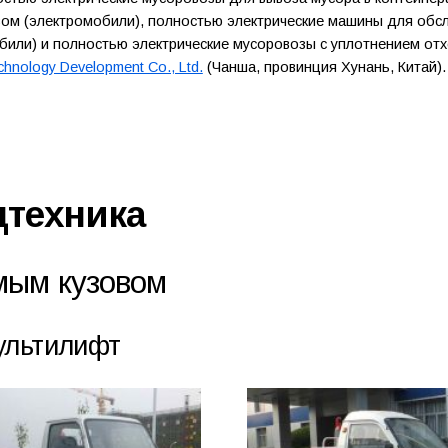
м (электромобили), полностью электрические машины для обсл
или) и полностью электрические мусоровозы с уплотнением отхо
chnology Development Co., Ltd.
(Чанша, провинция Хунань, Китай).
цтехника
мым кузовом
ультилифт