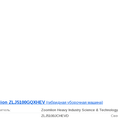
lion ZLJ5100GQXHEV
(гибридная уборочная машина)
итель:
Zoomlion Heavy Industry Science & Technology
ZLJ5100JCHEVD
Свес