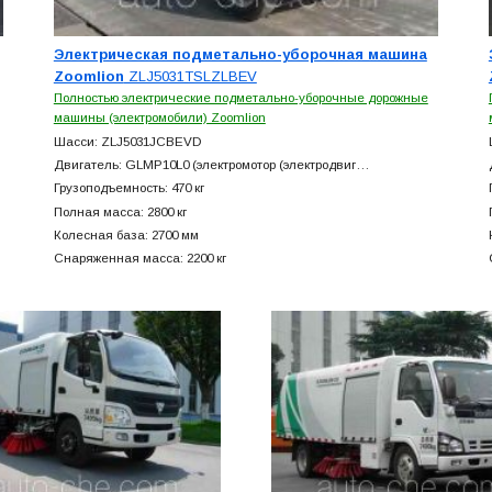
Электрическая подметально-уборочная машина
Zoomlion
ZLJ5031TSLZLBEV
Полностью электрические подметально-уборочные дорожные
машины (электромобили) Zoomlion
Шасси: ZLJ5031JCBEVD
Двигатель: GLMP10L0 (электромотор (электродвиг…
Грузоподъемность: 470 кг
Полная масса: 2800 кг
Колесная база: 2700 мм
Снаряженная масса: 2200 кг