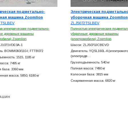
ическая подметально-
Электрическая подметально
ная машина Zoomlion
уборочная машина Zoomlion
1TSLBEV
ZLJ5072TSLBEV
ю электрические подметально-
Полностью электрические подметал
ые дорожные машины
уборочные дорожные машины
мобили) Zoomlion
(электромобили) Zoomlion
BJ1071VDE0A-1
Шасси: ZLJ5070JCBEVD
ь: BOMM060/110-I; FTTB072
Двигатель: YQSL160L-4 (электромот
(электродв…
емность: 1515, 1185 кг
Грузоподъемность: 540 кг
асса: 7495 кг
Полная масса: 7490 кг
 база: 3360 мм
Колесная база: 3815 мм
ная масса: 5850, 6180 кг
Снаряженная масса: 6820 кг
АШИН