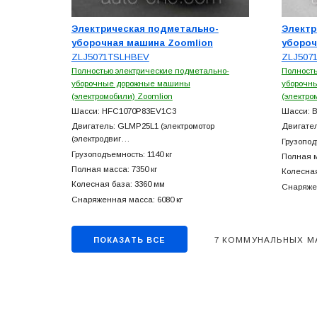
Электрическая подметально-
Электр
уборочная машина Zoomlion
убороч
ZLJ5071TSLHBEV
ZLJ507
Полностью электрические подметально-
Полность
уборочные дорожные машины
уборочн
(электромобили) Zoomlion
(электро
Шасси: HFC1070P83EV1C3
Шасси: 
Двигатель: GLMP25L1 (электромотор
Двигател
(электродвиг…
Грузоподъ
Грузоподъемность: 1140 кг
Полная м
Полная масса: 7350 кг
Колесная
Колесная база: 3360 мм
Снаряжен
Снаряженная масса: 6080 кг
7 КОММУНАЛЬНЫХ М
ПОКАЗАТЬ ВСЕ