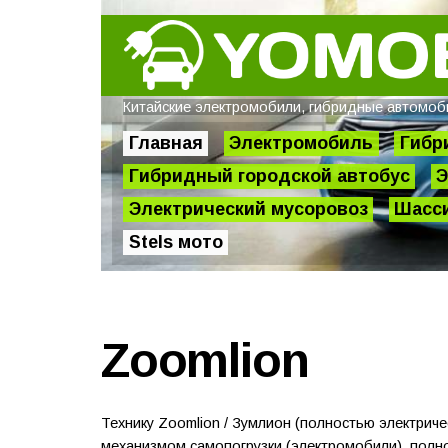
Китайские электромобили, гибридные автомобил
Главная
Электромобиль
Гибр
Гибридный городской автобус
Э
Электрический мусоровоз
Шасси
Stels мото
Zoomlion
Технику Zoomlion / Зумлион (полностью электри
механизмом самопогрузки (электромобили), полно