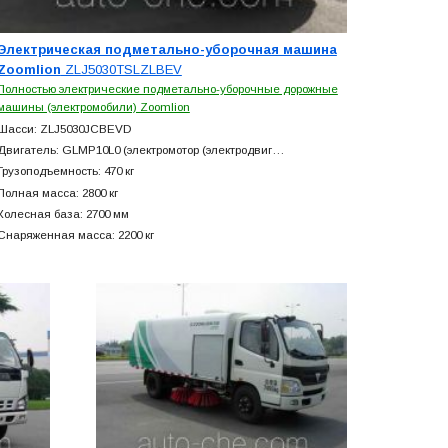
Электрическая подметально-уборочная машина
Zoomlion
ZLJ5030TSLZLBEV
Полностью электрические подметально-уборочные дорожные
машины (электромобили) Zoomlion
Шасси: ZLJ5030JCBEVD
Двигатель: GLMP10L0 (электромотор (электродвиг…
Грузоподъемность: 470 кг
Полная масса: 2800 кг
Колесная база: 2700 мм
Снаряженная масса: 2200 кг