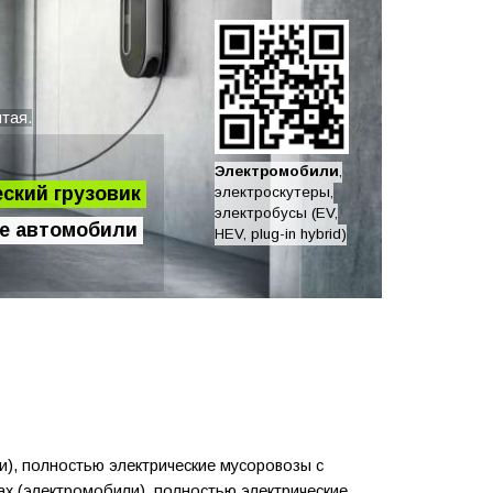
тая.
Электромобили
,
ский грузовик
электроскутеры,
электробусы (EV,
е автомобили
HEV, plug-in hybrid)
), полностью электрические мусоровозы с
ах (электромобили), полностью электрические