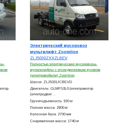
Электрический мусоровоз
мультилифт Zoomlion
ZLJ5030ZXXZLBEV
зы-
Полностью электрические мусоровозы-
овом
мультилифты с отсоединяемым кузовом
(электромобили) Zoomlion
Шасси: ZLJ5031JCBEVD
мотор
Двигатель: GLMP10L0 (электромотор
(электродвиг…
Грузоподъемность: 930 кг
Полная масса: 2800 кг
Колесная база: 2700 мм
Снаряженная масса: 1740 кг