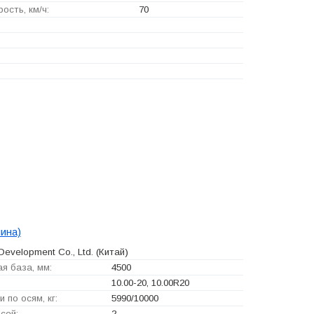
ость, км/ч:
70
ина)
Development Co., Ltd.
(Китай)
я база, мм:
4500
10.00-20, 10.00R20
и по осям, кг:
5990/10000
сей:
2