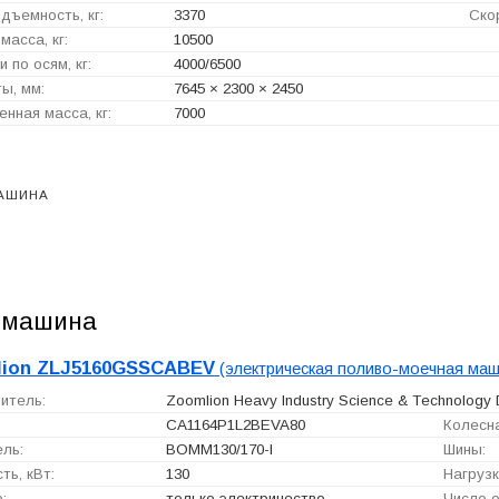
дъемность, кг:
3370
Скор
масса, кг:
10500
и по осям, кг:
4000/6500
ы, мм:
7645 × 2300 × 2450
нная масса, кг:
7000
АШИНА
 машина
lion ZLJ5160GSSCABEV
(электрическая поливо-моечная маш
итель:
Zoomlion Heavy Industry Science & Technology 
CA1164P1L2BEVA80
Колесна
ль:
BOMM130/170-I
Шины:
ь, кВт:
130
Нагрузк
:
только электричество …
Число о