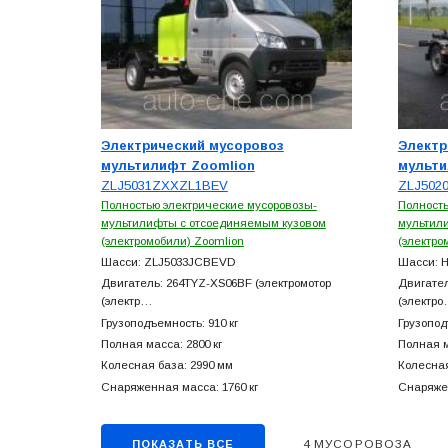
Электрический мусоровоз
Электр
мультилифт Zoomlion
мульти
ZLJ5031ZXXZL1BEV
ZLJ502
Полностью электрические мусоровозы-
Полность
мультилифты с отсоединяемым кузовом
мультил
(электромобили) Zoomlion
(электро
Шасси: ZLJ5033JCBEVD
Шасси: 
Двигатель: 264TYZ-XS06BF (электромотор
Двигател
(электр…
(электр
Грузоподъемность: 910 кг
Грузопод
Полная масса: 2800 кг
Полная м
Колесная база: 2990 мм
Колесная
Снаряженная масса: 1760 кг
Снаряжен
4 МУСОРОВОЗА
ПОКАЗАТЬ ВСЕ