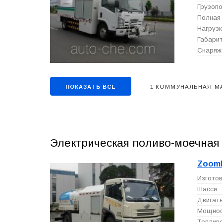
Грузопо
Полная 
Нагрузк
Габарит
Снаряже
1 КОММУНАЛЬНАЯ М
ПОКАЗАТЬ ВСЕ
Электрическая поливо-моечная
Zoom
Изготов
Шасси:
Двигате
Мощност
Топливо