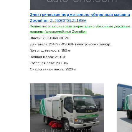
Электрическая подметально-уборочная машина
Zoomlion
ZLJ5030TSLZL1BEV
Полностью электрические подметально-уборочные дорожные
машины (электромобили) Zoomlion
Шасси: ZLJ5034JCBEVD
Двигатель: 264TYZ-XS06BF (электромотор (электр…
Грузоподъемность: 350 кг
Полная масса: 2800 кг
Колесная база: 2990 мм
Снаряженная масса: 2320 кг