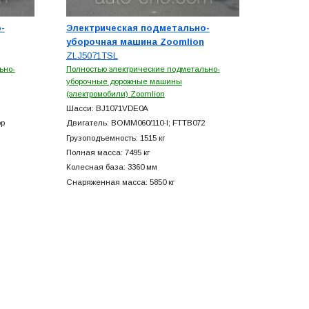
-
Электрическая подметально-
уборочная машина Zoomlion
ZLJ5071TSL
ьно-
Полностью электрические подметально-
уборочные дорожные машины
(электромобили) Zoomlion
Шасси: BJ1071VDE0A
ор
Двигатель: BOMM060/110-I; FTTB072
Грузоподъемность: 1515 кг
Полная масса: 7495 кг
Колесная база: 3360 мм
Снаряженная масса: 5850 кг