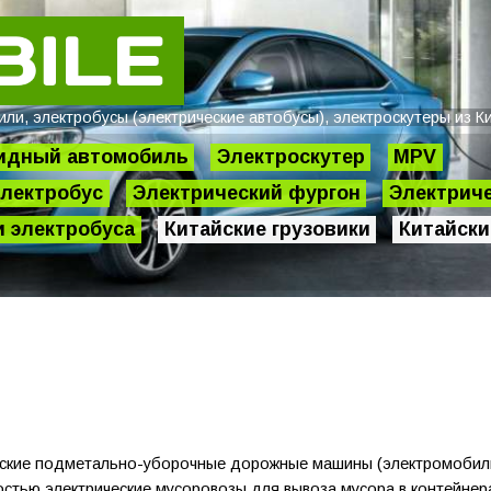
и, электробусы (электрические автобусы), электроскутеры из Ки
идный автомобиль
Электроскутер
MPV
лектробус
Электрический фургон
Электриче
 электробуса
Китайские грузовики
Китайски
ческие подметально-уборочные дорожные машины (электромобили
стью электрические мусоровозы для вывоза мусора в контейнер