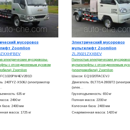
ический мусоровоз
Электрический мусоровоз
лифт Zoomlion
мультилифт Zoomlion
0ZXXHFBEV
ZLJ5021ZXXBEV
ю электрические мусоровозы-
Полностью электрические мусорово
ифты с отсоединяемым кузовом
мультилифты с отсоединяемым куз
мобили) Zoomlion
(электромобили) Zoomlion
HFC1020PW4EV2B1D
Шасси: EQ1020TACEVJ
ь: 240TYZ-XS06J (электромотор
Двигатель: BLT7/14-2800/72 (электро
о…
(элек…
ъемность: 635 кг
Грузоподъемность: 650 кг
асса: 2490 кг
Полная масса: 2200 кг
 база: 2400 мм
Колесная база: 2400 мм
ная масса: 1725 кг
Снаряженная масса: 1420 кг