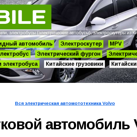
и, электробусы (электрические автобусы), электроскутеры из Ки
идный автомобиль
Электроскутер
MPV
лектробус
Электрический фургон
Электриче
 электробуса
Китайские грузовики
Китайски
Вся электрическая автомототехника
Volvo
гковой автомобиль