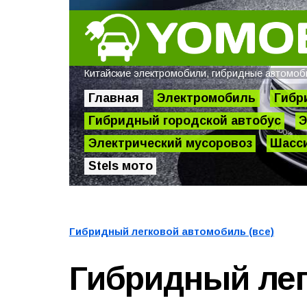
Китайские электромобили, гибридные автомобил
Главная
Электромобиль
Гибр
Гибридный городской автобус
Э
Электрический мусоровоз
Шасси
Stels мото
Гибридный легковой автомобиль (все)
Гибридный ле