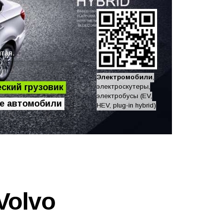
тая.
Электромобили
,
ский грузовик
электроскутеры,
электробусы (EV,
е автомобили
HEV, plug-in hybrid)
Volvo