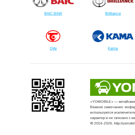
BAIC BAW
Brilliance
Qite
Kama
«YOMOBILE» — китайские э
Важное замечание: инфор
используются исключител
характер и не связано с к
© 2016-2026, http://yomob