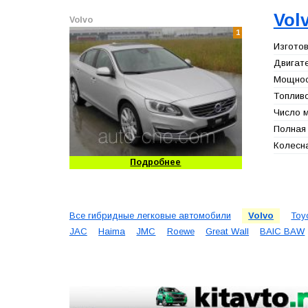
Vol
Volvo
1
Изготов
Двигате
Мощност
Топливо
Число м
Полная 
Колесна
Подробнее
Все гибридные легковые автомобили
Volvo
Toy
JAC
Haima
JMC
Roewe
Great Wall
BAIC BAW