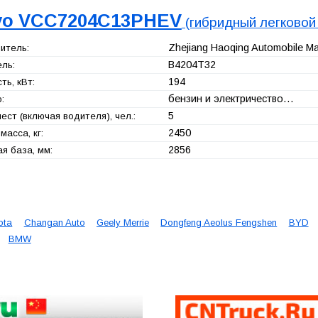
vo VCC7204C13PHEV
(гибридный легковой
Zhejiang Haoqing Automobile Man
итель:
B4204T32
ль:
194
ь, кВт:
бензин и электричество…
:
5
ест (включая водителя), чел.:
2450
масса, кг:
2856
я база, мм:
ota
Changan Auto
Geely Merrie
Dongfeng Aeolus Fengshen
BYD
BMW