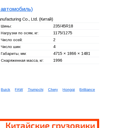
 автомобиль)
ufacturing Co., Ltd.
(Китай)
235/45R18
Шины:
1175/1275
Нагрузки по осям, кг:
2
Число осей:
4
Число шин:
4715 × 1866 × 1481
Габариты, мм:
1996
Снаряженная масса, кг:
Buick
FAW
Trumpchi
Chery
Hongqi
Brilliance