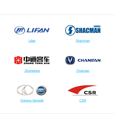
Lifan
Shacman
Zhongtong
Changan
Dongyu Skywell
CSR