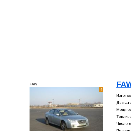
FAW
FAW
4
Изготов
Двигате
Мощност
Топливо
Число м
Полная 