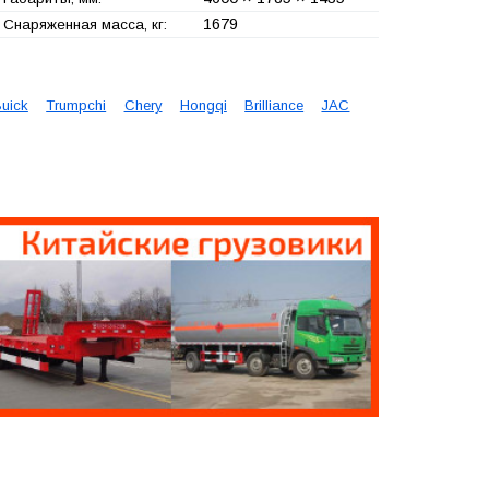
1679
Снаряженная масса, кг:
uick
Trumpchi
Chery
Hongqi
Brilliance
JAC