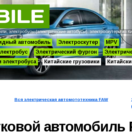
и, электробусы (электрические автобусы), электроскутеры из Ки
идный автомобиль
Электроскутер
MPV
лектробус
Электрический фургон
Электриче
 электробуса
Китайские грузовики
Китайски
Вся электрическая автомототехника
FAW
гковой автомобиль