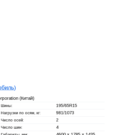
обиль)
rporation
(Китай)
195/65R15
Шины:
981/1073
Нагрузки по осям, кг:
2
Число осей:
4
Число шин:
4600 × 1785 × 1435
Габариты, мм: