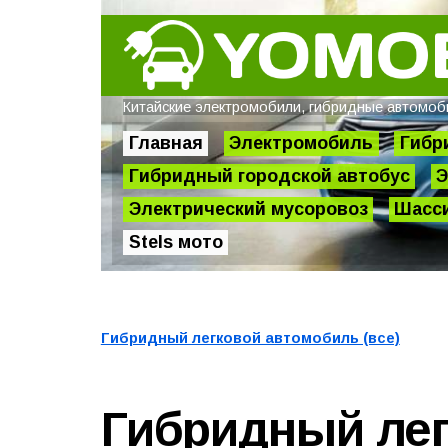
Китайские электромобили, гибридные автомобил
Главная
Электромобиль
Гибр
Гибридный городской автобус
Э
Электрический мусоровоз
Шасси
Stels мото
Гибридный легковой автомобиль (все)
Гибридный ле