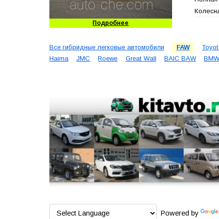
Колесна
Подробнее
Все гибридные легковые автомобили
FAW
Toyo
Haima
JMC
Roewe
Great Wall
BAIC BAW
BM
Powered by