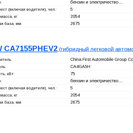
бензин и электричество…
:
5
ест (включая водителя), чел.:
2054
масса, кг:
2675
я база, мм:
 CA7155PHEV2
(гибридный легковой автом
China First Automobile Group Co
итель:
CA4GA5H
ль:
75
ь, кВт:
бензин и электричество…
:
5
ест (включая водителя), чел.:
2054
масса, кг:
2675
я база, мм: