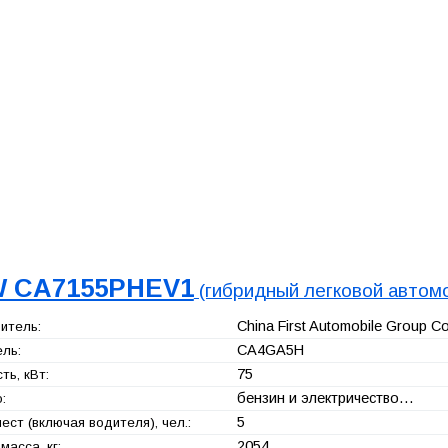
 CA7155PHEV1
(гибридный легковой автом
China First Automobile Group Co
итель:
CA4GA5H
ль:
75
ь, кВт:
бензин и электричество…
:
5
ест (включая водителя), чел.:
2054
масса, кг: