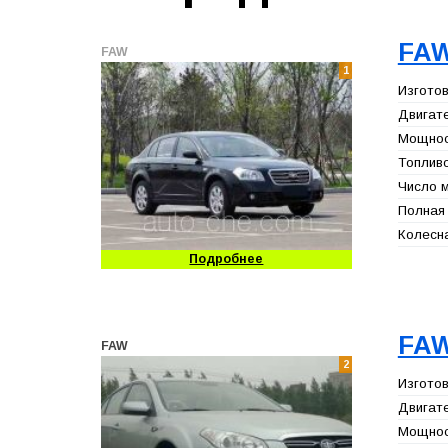
FAW
FAW
1
Изготов
Двигате
Мощност
Топливо
Число м
Полная 
Колесна
Подробнее
FAW
FAW
2
Изготов
Двигате
Мощност