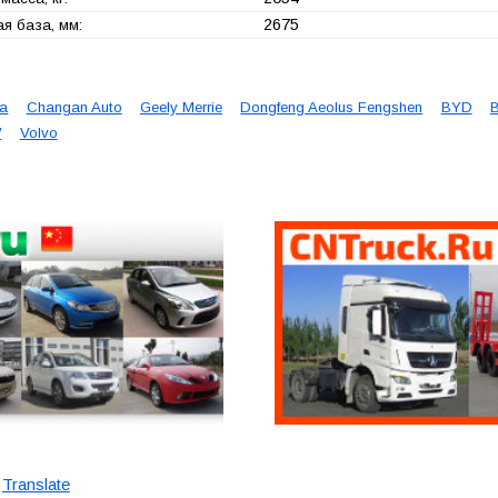
2675
я база, мм:
ta
Changan Auto
Geely Merrie
Dongfeng Aeolus Fengshen
BYD
B
W
Volvo
Translate