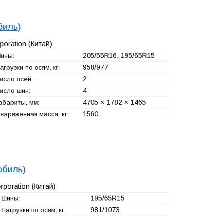
биль)
poration
(Китай)
205/55R16, 195/65R15
ины:
958/977
агрузки по осям, кг:
2
исло осей:
4
исло шин:
4705 × 1782 × 1465
абариты, мм:
1560
наряженная масса, кг:
обиль)
rporation
(Китай)
195/65R15
Шины:
981/1073
Нагрузки по осям, кг: