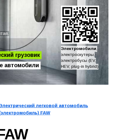
тая.
Электромобили
,
ский грузовик
электроскутеры,
электробусы (EV,
е автомобили
HEV, plug-in hybrid)
Электрический легковой автомобиль
(электромобиль) FAW
FAW