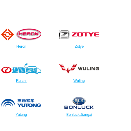
Heron
Zotye
Ruichi
Wuling
Yutong
Bonluck Jiangxi