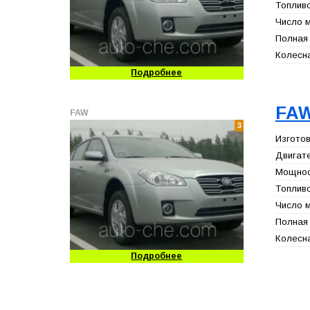
Топливо
Число м
Полная 
Колесна
Подробнее
FAW
FAW
3
Изготов
Двигате
Мощност
Топливо
Число м
Полная 
Колесна
Подробнее