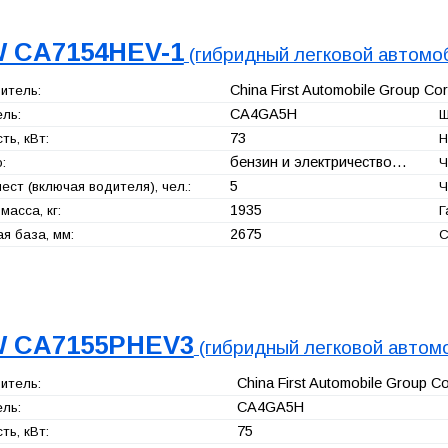
 CA7154HEV-1
(гибридный легковой автомо
China First Automobile Group Cor
итель:
CA4GA5H
ль:
Ш
73
ь, кВт:
Н
бензин и электричество…
:
Ч
5
ест (включая водителя), чел.:
Ч
1935
масса, кг:
Г
2675
я база, мм:
С
 CA7155PHEV3
(гибридный легковой автом
China First Automobile Group Co
итель:
CA4GA5H
ль:
75
ь, кВт: