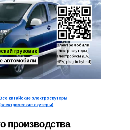
тая.
Электромобили
,
ский грузовик
электроскутеры,
электробусы (EV,
е автомобили
HEV, plug-in hybrid)
Все китайские электроскутеры
(электрические скутеры)
го производства