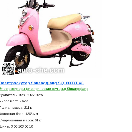
Электроскутер Shuangqiang
SQ1800DT-4C
Электроскутеры (электрические скутеры) Shuangqiang
Двигатель: 10YC6065326YA
Число мест: 2 чел.
Полная масса: 211 кг
Колесная база: 1205 мм
Снаряженная масса: 61 кг
Шины: 3.00-103.00-10