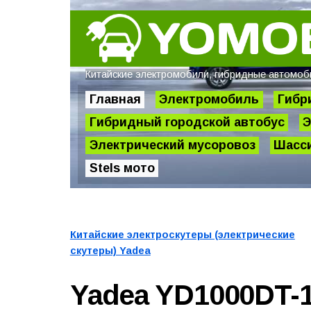
Китайские электромобили, гибридные автомобил
Главная
Электромобиль
Гибр
Гибридный городской автобус
Э
Электрический мусоровоз
Шасси
Stels мото
Китайские электроскутеры (электрические
скутеры) Yadea
Yadea YD1000DT-