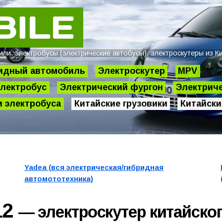
и, электробусы (электрические автобусы), электроскутеры из Ки
идный автомобиль
Электроскутер
MPV
лектробус
Электрический фургон
Электриче
 электробуса
Китайские грузовики
Китайски
Yadea (вся электрическая/гибридная
автомототехника)
12
— электроскутер китайско