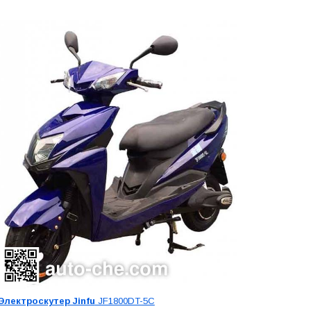
Электроскутер Jinfu
JF1800DT-5C