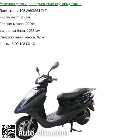
Электроскутеры (электрические скутеры) Yadea
Двигатель: 10ZW6069312YE
Число мест: 2 чел.
Полная масса: 220 кг
Колесная база: 1238 мм
Снаряженная масса: 67 кг
Шины: 3.00-103.00-10