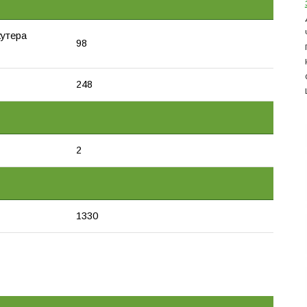
кутера
98
248
2
1330