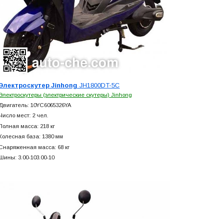
Электроскутер Jinhong
JH1800DT-5C
Электроскутеры (электрические скутеры) Jinhong
Двигатель: 10YC6065326YA
Число мест: 2 чел.
Полная масса: 218 кг
Колесная база: 1380 мм
Снаряженная масса: 68 кг
Шины: 3.00-103.00-10