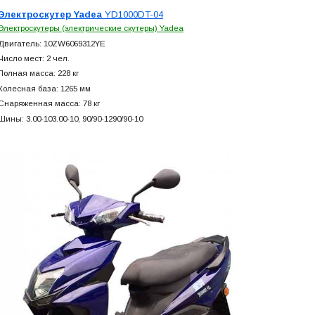
Электроскутер Yadea
YD1000DT-04
Электроскутеры (электрические скутеры) Yadea
Двигатель: 10ZW6069312YE
Число мест: 2 чел.
Полная масса: 228 кг
Колесная база: 1265 мм
Снаряженная масса: 78 кг
Шины: 3.00-103.00-10, 90/90-1290/90-10