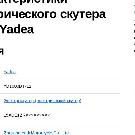
рического скутера
 Yadea
я
Yadea
YD1000DT-12
Электроскутер (электрический скутер)
L5XDE1ZR×××××××××
Zhejiang Yadi Motorcycle Co., Ltd.