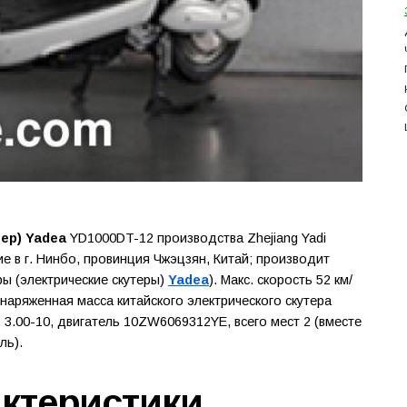
тер) Yadea
YD1000DT-12 производства Zhejiang Yadi
ие в г. Нинбо, провинция Чжэцзян, Китай; производит
ры (электрические скутеры)
Yadea
). Макс. скорость 52 км/
 снаряженная масса китайского электрического скутера
н. 3.00-10, двигатель 10ZW6069312YE, всего мест 2 (вместе
ль).
актеристики