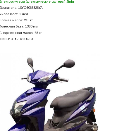
Электроскутеры (электрические скутеры) Jinfu
Двигатель: 10YC6065326YA
Число мест: 2 чел.
Полная масса: 218 кг
Колесная база: 1380 мм
Снаряженная масса: 68 кг
Шины: 3.00-103.00-10