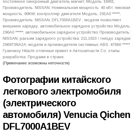
постоянное синхронный двигатель магнит; Модель: EM61;
Производитель: NISSAN; Номинальная мощность: 40 кВт; пиковая
мощность: 80KW; контроллер двигателя Модель: 291A0 *****;
Производитель: NISSAN; DFL7000A1BEV ; модели позволяют
внешнюю зарядку, автомобильное зарядное устройство Модель:
296A0 *****; автомобильное зарядное устройство Производитель:
NISSAN; разъем зарядного устройства: 211,1633 / гнездо зарядки:
296973NA2A; модели и производители системных ABS: 47660 *****
Гуанчжоу Hitachi отличные привет я Автозапчасти Co. этапы:
разработка. Продажи в стране.
(Примечание: возможны неточности)
Фотографии китайского
легкового электромобиля
(электрического
автомобиля) Venucia Qichen
DFL7000A1BEV