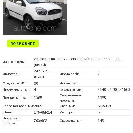
ПОДРОБНЕЕ
Zhejiang Haoqing Automobile Manufacturing Co., Ltd.
Изготовитель:
(Китай)
242TYZ-
Двигатель:
Число осей:
2
XS01D
Мощность, кВт:
60
Число шин:
4
Число мест, чел.:
4
Габариты, мм:
3140 × 1700 × 1503
Снаряженная
Полная масса, кг:
1385
1085
масса, кг:
Колесная база, мм:
2065
Свес, мм:
612/463
Шины:
175/65R14
Рессоры:
-/-
Нагрузки по
703/682
Скорость, км/ч:
145
осям, кг: