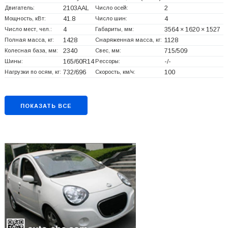
Двигатель:
2103AAL
Число осей:
2
Мощность, кВт:
41.8
Число шин:
4
Число мест, чел.:
4
Габариты, мм:
3564 × 1620 × 1527
Полная масса, кг:
1428
Снаряженная масса, кг:
1128
Колесная база, мм:
2340
Свес, мм:
715/509
Шины:
165/60R14
Рессоры:
-/-
Нагрузки по осям, кг:
732/696
Скорость, км/ч:
100
ПОКАЗАТЬ ВСЕ