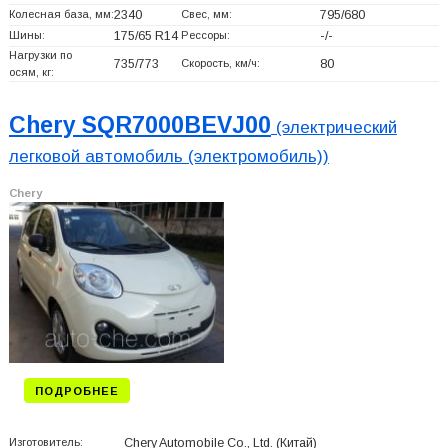
Колесная база, мм:
2340
Свес, мм:
795/680
Шины:
175/65 R14
Рессоры:
-/-
Нагрузки по
735/773
Скорость, км/ч:
80
осям, кг:
Chery SQR7000BEVJ00
(электрический
легковой автомобиль (электромобиль))
Chery
ПОДРОБНЕЕ
Изготовитель:
Chery Automobile Co., Ltd.
(Китай)