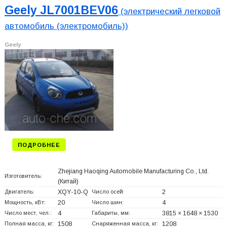
Geely JL7001BEV06
(электрический легковой
автомобиль (электромобиль))
Geely
ПОДРОБНЕЕ
Zhejiang Haoqing Automobile Manufacturing Co., Ltd.
Изготовитель:
(Китай)
Двигатель:
XQY-10-Q
Число осей:
2
Мощность, кВт:
20
Число шин:
4
Число мест, чел.:
4
Габариты, мм:
3815 × 1648 × 1530
Полная масса, кг:
1508
Снаряженная масса, кг:
1208