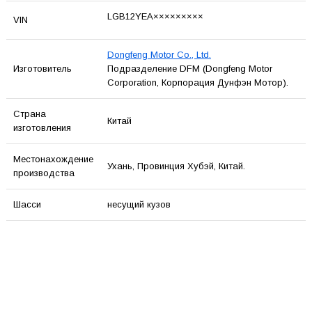
LGB12YEA×××××××××
VIN
Dongfeng Motor Co., Ltd.
Изготовитель
Подразделение DFM (Dongfeng Motor
Corporation, Корпорация Дунфэн Мотор).
Страна
Китай
изготовления
Местонахождение
Ухань, Провинция Хубэй, Китай.
производства
Шасси
несущий кузов