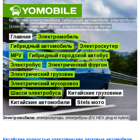
Китайские электромобили, гибридные автомобили, электробусы
(электрические автобусы), электроскутеры из Китая.
Главная
Электромобиль
Гибридный автомобиль
Электроскутер
MPV
Гибридный городской автобус
Электробус
Электрический фургон
Электрический грузовик
Электрический мусоровоз
Шасси электробуса
Китайские грузовики
Китайские автомобили
Stels мото
Электромобили
, электроскутеры, электробусы (EV, HEV, plug-in hybrid)
Китайские полностью электрические легковые автомобили