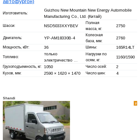
автофургон)
Guizhou New Mountain New Energy Automobile
Изготовитель:
Manufacturing Co., Ltd.
(Китай)
Полная
Шасси:
NSD5033XXYBEV
2750
масса, кг:
Колесная
Двигатель:
YP-AM18330B-4
2760
база, мм:
Мощность, кВт:
36
Шины:
165R14LT
только
Нагрузки по
Топливо:
1160/1590
электричество …
осям, кг:
Грузоподъемность, кг:
1050
Число осей:
2
Кузов, мм:
2590 × 1620 × 1470
Число шин:
4
Shandi
2