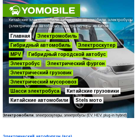
Китайские электромобили, гибридные автомобили, электробусы
(электрические автобусы), электроскутеры из Китая.
Главная
Электромобиль
Гибридный автомобиль
Электроскутер
MPV
Гибридный городской автобус
Электробус
Электрический фургон
Электрический грузовик
Электрический мусоровоз
Шасси электробуса
Китайские грузовики
Китайские автомобили
Stels мото
Электромобили
, электроскутеры, электробусы (EV, HEV, plug-in hybrid)
Электрический автофургон (все)