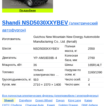
Подробнее
Shandi NSD5030XXYBEV
(электрический
автофургон)
Guizhou New Mountain New Energy Automobile
Изготовитель:
Manufacturing Co., Ltd.
(Китай)
Полная
Шасси:
NSD5030XXYBEV
2550
масса, кг:
Колесная
Двигатель:
YP-AM18330B-4
2760
база, мм:
Мощность, кВт:
36
Шины:
165R14LT
только
Нагрузки по
Топливо:
1160/1390
электричество …
осям, кг:
Грузоподъемность, кг:
910
Число осей:
2
Кузов, мм:
2710 × 1570 × 1400
Число шин:
4
Все полностью электрические фургоны (электромобили / электрофургоны)
Shandi
Dongfeng
Green Wheel
Dayun
King Long
Kaiwo
CHTC Chufeng
Changan Auto
Kawei
Golden Dragon
FAW Jiefang