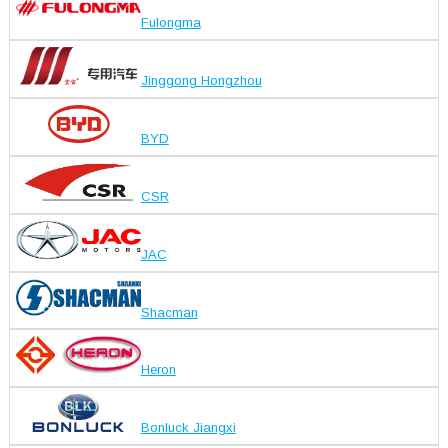
Fulongma
Jinggong Hongzhou
BYD
CSR
JAC
Shacman
Heron
Bonluck Jiangxi