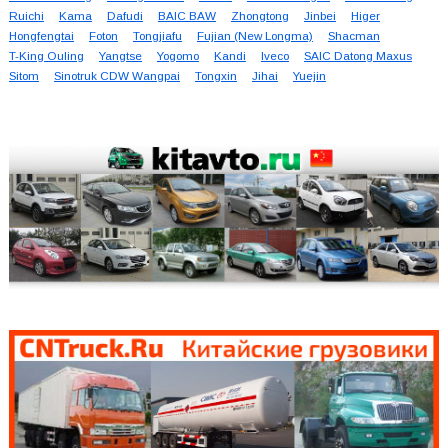
Ruichi
Kama
Dafudi
BAIC BAW
Zhongtong
Jinbei
Higer
Hongfengtai
Foton
Tongjiafu
Fujian (New Longma)
Shacman
T-King Ouling
Yangtse
Yogomo
Kandi
Iveco
SAIC Datong Maxus
Sitom
Sinotruk CDW Wangpai
Tongxin
Jihai
Yuejin